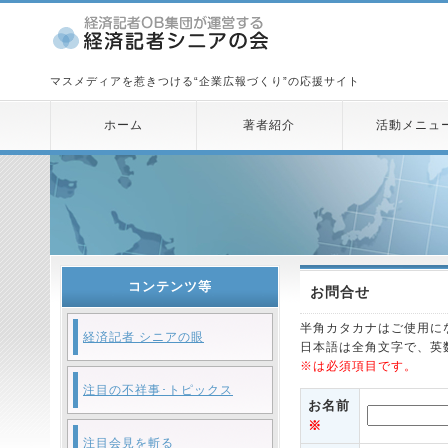
マスメディアを惹きつける“企業広報づくり”の応援サイト
ホーム
著者紹介
活動メニュ
コンテンツ等
お問合せ
半角カタカナはご使用に
経済記者 シニアの眼
日本語は全角文字で、英
※は必須項目です。
注目の不祥事･トピックス
お名前
※
注目会見を斬る